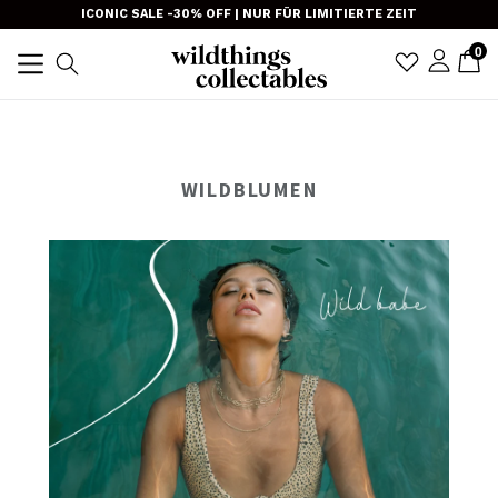
Direkt
ICONIC SALE -30% OFF | NUR FÜR LIMITIERTE ZEIT
zum
Prod
0
E
E
Anmel
Suchen
Inhalt
TRANSLAT
erweitern/zusammenklappen
WILDBLUMEN