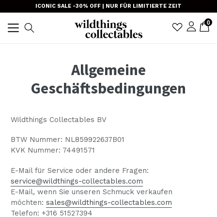
Direkt
ICONIC SALE -30% OFF | NUR FÜR LIMITIERTE ZEIT
zum
Prod
0
E
E
Anmel
Suchen
Inhalt
TRANSLAT
erweitern/zusammenklappen
Allgemeine
Geschäftsbedingungen
Wildthings Collectables BV
BTW Nummer: NL859922637B01
KVK Nummer: 74491571
E-Mail für Service oder andere Fragen:
service@wildthings-collectables.com
E-Mail, wenn Sie unseren Schmuck verkaufen
möchten:
sales@wildthings-collectables.com
Telefon: +316 51527394